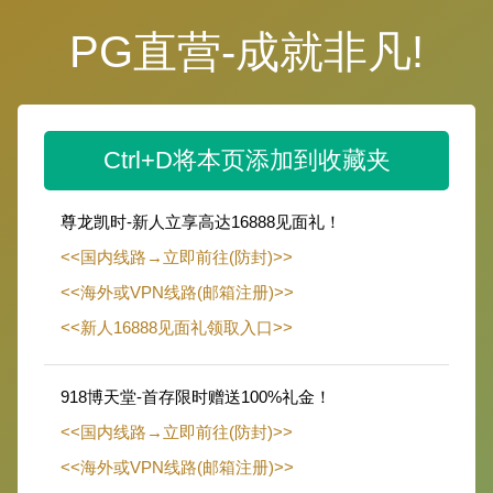
PG直营-成就非凡!
Ctrl+D将本页添加到收藏夹
尊龙凯时-新人立享高达16888见面礼！
<<国内线路→立即前往(防封)>>
<<海外或VPN线路(邮箱注册)>>
<<新人16888见面礼领取入口>>
918博天堂-首存限时赠送100%礼金！
<<国内线路→立即前往(防封)>>
<<海外或VPN线路(邮箱注册)>>