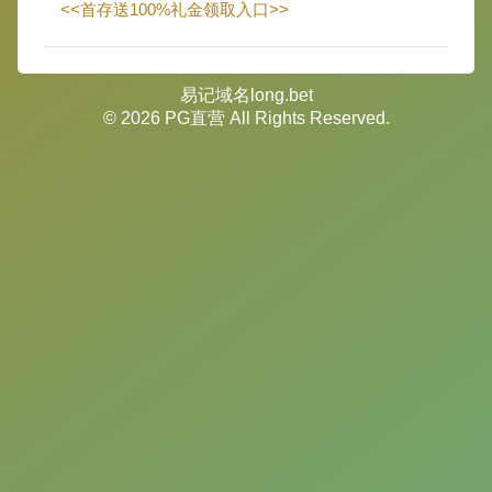
<<首存送100%礼金领取入口>>
易记域名long.bet
© 2026 PG直营 All Rights Reserved.